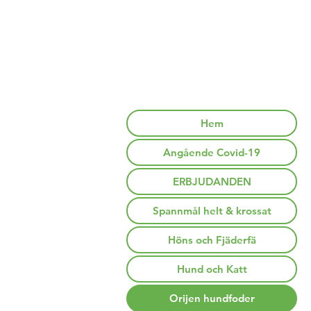
Hem
Angående Covid-19
ERBJUDANDEN
Spannmål helt & krossat
Höns och Fjäderfä
Hund och Katt
Orijen hundfoder