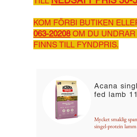
NEDSATT PRIS 30-
TILL
KOM FÖRBI BUTIKEN ELLE
063-20208
OM DU UNDRAR
FINNS TILL FYNDPRIS.
Acana sing
fed lamb 1
Mycket smaklig span
singel-protein lam