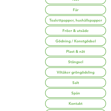
Får
Toalettpapper, hushållspapper
Fröer & utsäde
Gödning / Konstgödsel
Plast & nät
Stängsel
Viltåker gröngödsling
Salt
Spån
Kontakt