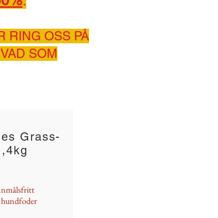
50%
.
R RING OSS PÅ
 VAD SOM
les Grass-
1,4kg
nmålsfritt
m hundfoder