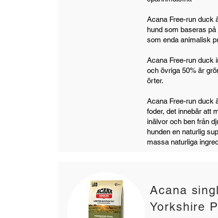
Acana Free-run duck är 
hund som baseras på 
som enda animalisk pr
Acana Free-run duck i
och övriga 50% är grön
örter.
Acana Free-run duck ä
foder, det innebär att
inälvor och ben från dj
hunden en naturlig su
massa naturliga ingred
Acana sing
Yorkshire 