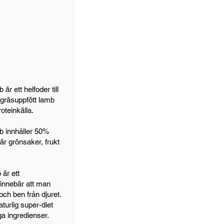
r ett helfoder till
gräsuppfött lamb
oteinkälla.
 innhåller 50%
r grönsaker, frukt
är ett
 innebär att man
och ben från djuret.
turlig super-diet
a ingredienser.