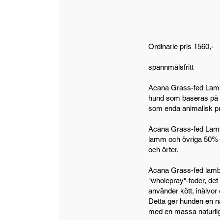
Ordinarie pris 1560,-
spannmålsfritt
Acana Grass-fed Lamb ä
hund som baseras på 
som enda animalisk pr
Acana Grass-fed Lamb
lamm och övriga 50% ä
och örter.
Acana Grass-fed lamb 
"wholepray"-foder, det
använder kött, inälvor 
Detta ger hunden en na
med en massa naturlig