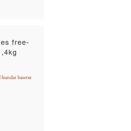
es free-
1,4kg
ll hundar baserat