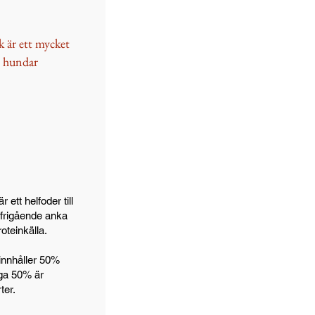
k är ett mycket
ll hundar
 ett helfoder till
frigående anka
oteinkälla.
innhåller 50%
iga 50% är
ter.