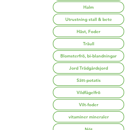
Halm
Utrustning stall & bete
Häst, Foder
Träull
Blomsterfrö, bi-blandningar
Jord Trädgårdsjord
Sätt-potatis
Vildfågelfrö
Vilt-foder
vitaminer mineraler
Nöt