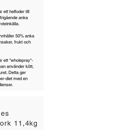
ett helfoder till
frigående anka
oteinkälla.
nnhåller 50% anka
saker, frukt och
r ett "wholepray"-
 man använder kött,
uret. Detta ger
per-diet med en
ienser.
les
Pork 11,4kg