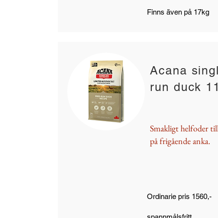
Finns även på 17kg
Acana singl
run duck 1
Smakligt helfoder ti
på frigående anka.
Ordinarie pris 1560,-
spannmålsfritt