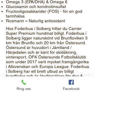
Omega 3 (EPA/DHA) & Omega 6
Glucosamin och kondroitinsulfat
Fructooligosakkarider (FOS) - för en god
tarmhälsa
Rosmarin = Naturlig antioxidant
Hos Foderbua i Solberg hittar du Carrier
Super Premium hundmat billigt. Foderbua i
Solberg ligger naturskönt vid Brunfloviken 5
km från Brunflo och 20 km från Östersund.
Östersund är huvudort i Jämtland /
Härjedalen och är känt för skidåkning,
vintersport, ÖFK Östersunds Fotbollsklubb
som under 2017 varit mycket framgångsrika
i Allsvenskan och Europa League. Foderbua
i Solberg har ett brett utbud av billigt
hundfoder och är återförsäljare för djur &
natur och svenska foder. Har du jämthund,
gråhund eller annan slags jakthund så hittar
Ring oss
Facebook
du billigt foder hos Foderbua. Har du
uppfödning av hundar, kennel eller har du
helt enkelt många fyrbenta vänner så kan
du få bra mängdrabatter på flera av våra
hundfoder.
Foderbua i Solberg AB
Solberg 153, 834 98 Brunflo