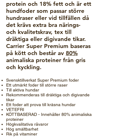
protein och 18% fett och är ett
hundfoder som passar större
hundraser eller vid tillfällen då
det krävs extra bra närings-
och kvalitetskrav, tex till
dräktiga eller digivande tikar.
Carrier Super Premium baseras
på kött och består av
80%
animaliska proteiner från gris
och kyckling.
Svensktillverkat Super Premium foder
Ett utmärkt foder till större raser
Till aktiva hundar
Rekommenderas till dräktiga och digivande
tikar
Ett foder att prova till kräsna hundar
VETEFRI
KÖTTBASERAD - Innehåller 80% animaliska
proteiner
Högkvalitativa råvaror
Hög smältbarhet
Rik på vitaminer