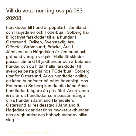
Vill du veta mer ring oss på
063-
20208
Färskfoder till hund är populärt i Jämtland
och Härjedalen och Foderbua i Solberg har
billigt fryst färskfoder till alla hundar i
Östersund, Oviken, Svenstavik, Åre,
Offerdal, Strömsund, Bräcke, Åre. I
Jämtland och Härjedalen är jämthund och
gråhund vanliga vid jakt. Halla färskfoder
passar utmärkt till jakthundar och arbetande
hundar och du hittar halla färskfoder till
sveriges bästa pris hos FOderbua i Solberg
utanför Östersund. Arion hundfoder online,
att köpa hundfoder på nätet är vanligt. Hos
Foderbua i Solberg kan du ofta köpa Arion
hundfoder billigare än på nätet. Arion lamm
& ris är ett hundfoder som passar många
olika hundar i Jämtland Härjedalen.
Östersund är residesstad i Jämtland &
Härjedalen där det finns mycket jakthundar
och draghundar och hobbyhundar av olika
slag.
Foderbua i Solberg AB