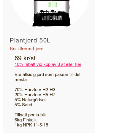
Plantjord 50L
Bra allround-jord
69 kr/st
10% rabatt vid köp av 3 st eller fler
Bra allsidig jord som passar till det
mesta
70% Harvtorv H2-H3
20% Harvtorv H5-H7
5% Naturgödsel
5% Sand
Tillsatt per kubik
6kg Finkalk
1kg NPK 11-5-18