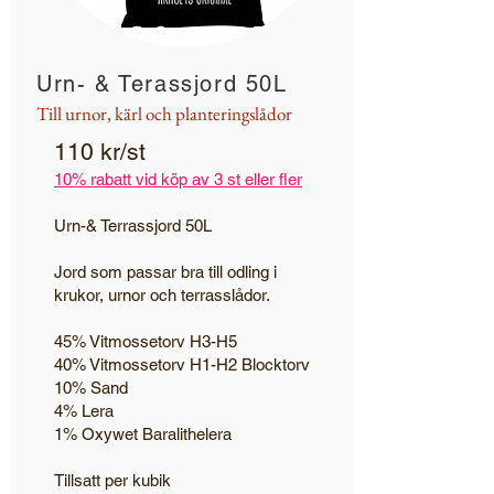
Urn- & Terassjord 50L
Till urnor, kärl och planteringslådor
110 kr/st
10% rabatt vid köp av 3 st eller fler
Urn-& Terrassjord 50L
Jord som passar bra till odling i
krukor, urnor och terrasslådor.
45% Vitmossetorv H3-H5
40% Vitmossetorv H1-H2 Blocktorv
10% Sand
4% Lera
1% Oxywet Baralithelera
Tillsatt per kubik