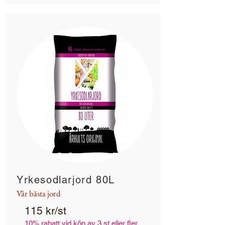
Yrkesodlarjord 80L
Vår bästa jord
115 kr/st
10% rabatt vid köp av 3 st eller fler