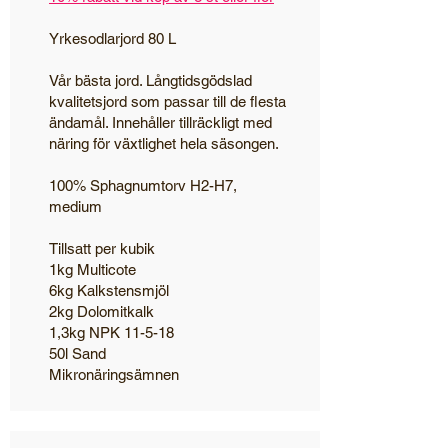
Yrkesodlarjord 80 L
Vår bästa jord. Långtidsgödslad
kvalitetsjord som passar till de flesta
ändamål. Innehåller tillräckligt med
näring för växtlighet hela säsongen.
100% Sphagnumtorv H2-H7,
medium
Tillsatt per kubik
1kg Multicote
6kg Kalkstensmjöl
2kg Dolomitkalk
1,3kg NPK 11-5-18
50l Sand
Mikronäringsämnen