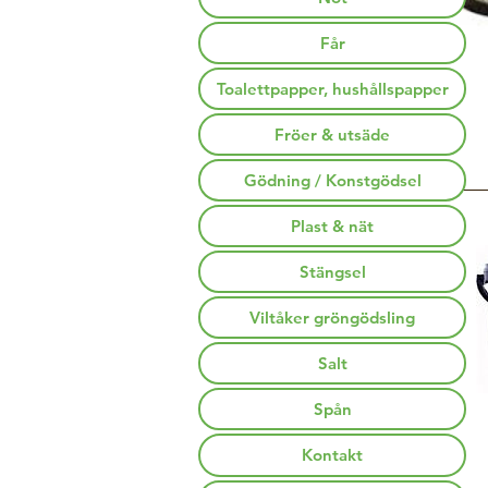
Får
Toalettpapper, hushållspapper
Fröer & utsäde
Gödning / Konstgödsel
Plast & nät
Stängsel
Viltåker gröngödsling
Salt
Spån
Kontakt