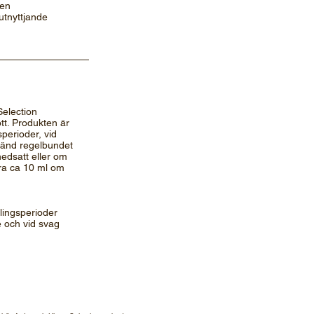
ten
utnyttjande
oSelection
ott. Produkten är
sperioder, vid
nvänd regelbundet
edsatt eller om
dra ca 10 ml om
vlingsperioder
 och vid svag