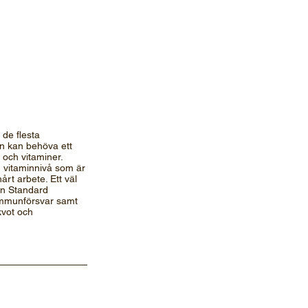
de flesta
n kan behöva ett
och vitaminer.
 vitaminnivå som är
årt arbete. Ett väl
on Standard
 immunförsvar samt
kvot och