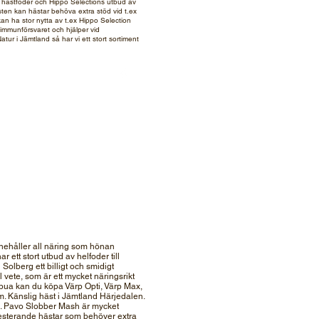
po hästfoder och Hippo Selections utbud av
östen kan hästar behöva extra stöd vid t.ex
kan ha stor nytta av t.ex Hippo Selection
r immunförsvaret och hjälper vid
ur i Jämtland så har vi ett stort sortiment
 innehåller all näring som hönan
 ett stort utbud av helfoder till
olberg ett billigt och smidigt
del vete, som är ett mycket näringsrikt
rbua kan du köpa Värp Opti, Värp Max,
. Känslig häst i Jämtland Härjedalen.
se. Pavo Slobber Mash är mycket
resterande hästar som behöver extra