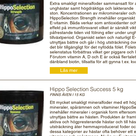
Extra smakligt mineralfoder sammansatt för 
unghästar samt högdräktiga och lakterande
ston. Koncentrationen av mikromineraler och
HippoSelection Strength innehåller organiskt 
E-vitamin. Båda verkar som antioxidanter och
effekt på immunförsvaret vilket är särskilt vik
påfrestande tiden vid fölning eller under ung
tillväxtperiod. Organiskt selen och naturligt 
utnyttjas bättre och går i hög utsträckning öve
det blir tillgängligt för det nyfödda fölet. Fö
selenstatus förbättras vilket ger piggare och li
Förutom vitamin A, D och E är också flertalet
däribland biotin, tillsatta för att gynna t.ex. k
Läs mer
Hippo Selection Success 5 kg
FINNS ÄVEN I 15 KG
Ett mycket smakligt mineralfoder med ett hög
mineraler, spårämnen och vitaminer.HippoSe
innehåller mineraler i organisk form efterso
utnyttjas bättre av hästen. Produkten är fram
aktiva och högpresterande hästar och till häs
utsträckning äter hemmaproducerat foder oc
dessa kategorier av hästar ofta behöver ett ext