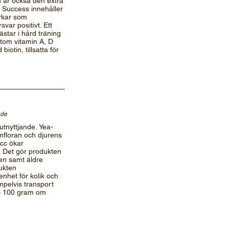
 är också den extra
n Success innehåller
erkar som
var positivt. Ett
star i hård träning
utom vitamin A, D
iotin, tillsatta för
nde
utnyttjande. Yea-
mfloran och djurens
acc ökar
. Det gör produkten
ten samt äldre
ukten
nhet för kolik och
pelvis transport
 – 100 gram om