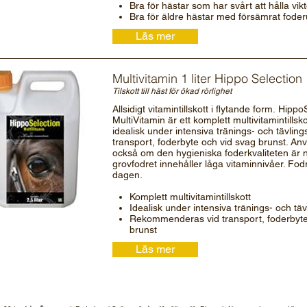
Bra för hästar som har svårt att hålla vik
Bra för äldre hästar med försämrat foder
Läs mer
Multivitamin 1 liter Hippo Selection
Tilskott till häst för ökad rörlighet
Allsidigt vitamintillskott i flytande form. Hipp
MultiVitamin är ett komplett multivitamintillsk
idealisk under intensiva tränings- och tävling
transport, foderbyte och vid svag brunst. A
också om den hygieniska foderkvaliteten är n
grovfodret innehåller låga vitaminnivåer. Fo
dagen.
Komplett multivitamintillskott
Idealisk under intensiva tränings- och tä
Rekommenderas vid transport, foderbyte
brunst
Läs mer