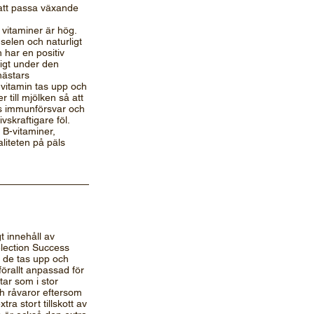
att passa växande
 vitaminer är hög.
selen och naturligt
 har en positiv
tigt under den
hästars
E-vitamin tas upp och
r till mjölken så att
lets immunförsvar och
vskraftigare föl.
 B-vitaminer,
valiteten på päls
t innehåll av
lection Success
m de tas upp och
förallt anpassad för
tar som i stor
h råvaror eftersom
ra stort tillskott av