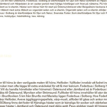
h 20 km från Östersund. Foderbua i Solberg är återförsäljare för Djur och Natur sortiment av Hip
öst i Jämtland och Härjedalen är en vacker period med härliga höstfärger och frost på nätterna. På h
lskott av b-vitamin. Hästar som tränar hårt för start på Östersundstravet eller Bergsåkers travbana 
tillskott med extra tillskott av organiskt selen och e-vitamin. Organiskt selen och e-vitamin stödje
i Solberg är återförsäljare för Djur och Natur, Svenska Foder. Som återförsäljare för Djur och Nat
höns, hobbydjur, hästhållning, trav, ridning
:00-14:00
er till höns är den vanligaste maten till höns. Helfoder / fullfoder innebär att fodret
ukar man ofta lägga till extra snäckskal för att få mer kalcium. Foderbua i Solberg har
Vill du handla hönsfoder eller hönsmat i Östersund eller Jämtland så är Foderbua i S
tt åka till Östersund, Myrviken eller Strömsund. Fullfoder till höns innehåller till stor 
i Brunfloviken 5 km från Brunflo mot Marieby ligger Foderbua i Solberg. Hos Fode
p Helfoder, Aveve äggläggningspellets, värp-musli, allfoder till gäss och ankor mm
SOlberg finns det foder till Känsliga hästar som är känsliga för socker och stärkel
ssar hästar i Jämtland och Östersund med dålig aptit. Pavo slobber mash till högp