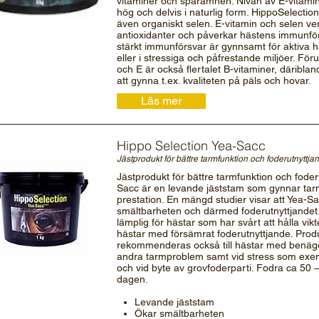
vitaminer och spårämnen. Nivån av E-vitamin
hög och delvis i naturlig form. HippoSelectio
även organiskt selen. E-vitamin och selen v
antioxidanter och påverkar hästens immunförs
stärkt immunförsvar är gynnsamt för aktiva hä
eller i stressiga och påfrestande miljöer. För
och E är också flertalet B-vitaminer, däribland b
att gynna t.ex. kvaliteten på päls och hovar.
Läs mer
Hippo Selection Yea-Sacc
Jästprodukt för bättre tarmfunktion och foderutnyttja
Jästprodukt för bättre tarmfunktion och foder
Sacc är en levande jäststam som gynnar tar
prestation. En mängd studier visar att Yea-S
smältbarheten och därmed foderutnyttjandet
lämplig för hästar som har svårt att hålla vik
hästar med försämrat foderutnyttjande. Prod
rekommenderas också till hästar med benäge
andra tarmproblem samt vid stress som exem
och vid byte av grovfoderparti. Fodra ca 50
dagen.
Levande jäststam
Ökar smältbarheten