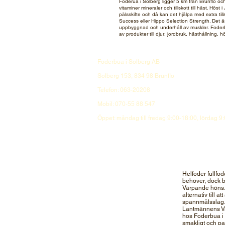
Foderua i Solberg ligger 5 km från Brunflo oc
vitaminer mineraler och tillskott till häst. H
pälsskifte och då kan det hjälpa med extra til
Success eller Hippo Selection Strength. Det är 
uppbyggnad och underhåll av muskler. Foderbua 
av produkter till djur, jordbruk, hästhållning, 
Foderbua i Solberg AB
Solberg 153, 834 98 Brunflo
Telefon: 063-20208
Mobil: 070-55 88 547
Öppet: måndag till fredag 9:00-18:00, lördag 9
Helfoder fullfod
behöver, dock br
Värpande höns. 
alternativ till a
spannmålsslag. 
Lantmännens Vär
hos Foderbua i 
smakligt och pa