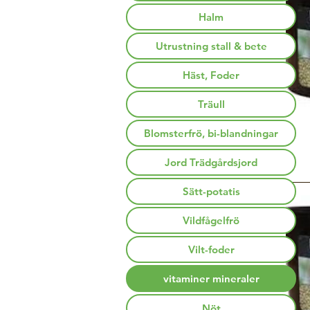
Halm
Utrustning stall & bete
Häst, Foder
Träull
Blomsterfrö, bi-blandningar
Jord Trädgårdsjord
Sätt-potatis
Vildfågelfrö
Vilt-foder
vitaminer mineraler
Nöt